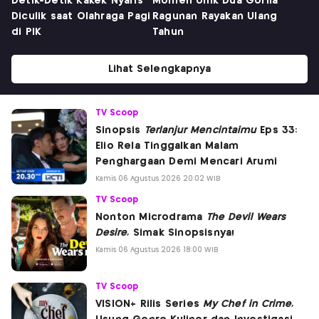
Detik-Detik Kakek Nyaris
Momen Unik Dua Gorila
Diculik saat Olahraga Pagi
Ragunan Rayakan Ulang
di PIK
Tahun
Lihat Selengkapnya
TV Scoop
Sinopsis
Terlanjur Mencintaimu
Eps 33:
Elio Rela Tinggalkan Malam
Penghargaan Demi Mencari Arumi
Kamis 06 Agustus 2026 20:02 WIB
TV Scoop
Nonton Microdrama
The Devil Wears
Desire
, Simak Sinopsisnya!
Kamis 06 Agustus 2026 18:00 WIB
TV Scoop
VISION+ Rilis Series
My Chef in Crime
,