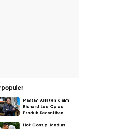
rpopuler
Mantan Asisten Klaim
Richard Lee Oplos
Produk Kecantikan
hingga Transfer Uang
Hot Gossip: Mediasi
ke Ani-Ani