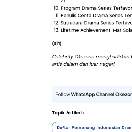
Z)
Program Drama Series Terfavori
Penulis Cerita Drama Series Te
Sutradara Drama Series Terfavor
Lifetime Achievement: Mat Sola
(aln)
Celebrity Okezone menghadirkan be
artis dalam dan luar negeri
Follow
WhatsApp Channel Okezo
Topik Artikel :
Daftar Pemenang Indonesian Dram