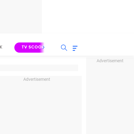
K
TV SCOOP
LIRIK
K-POP
IND
Advertisement
Advertisement