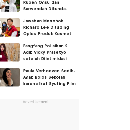
Ruben Onsu dan
Sarwendah Ditunda,
Irish Bella Hamil Anak
Jawaban Menohok
Ketiga
Richard Lee Dituding
Oplos Produk Kosmetik
hingga Punya Ani-Ani
Fangfang Polisikan 2
Adik Vicky Prasetyo
setelah Diintimidasi
Lewat Medsos
Paula Verhoeven Sedih,
Anak Bolos Sekolah
karena Ikut Syuting Film
Advertisement