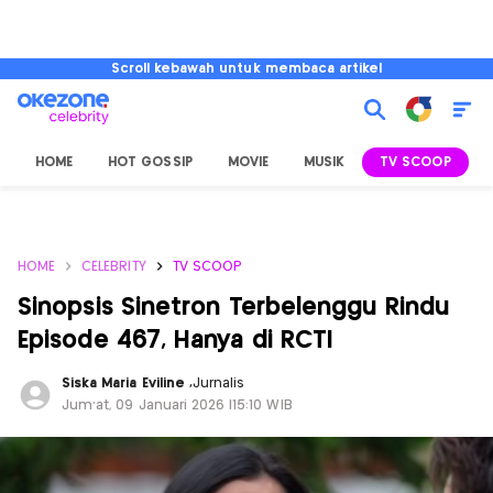
Scroll kebawah untuk membaca artikel
HOME
HOT GOSSIP
MOVIE
MUSIK
TV SCOOP
L
HOME
CELEBRITY
TV SCOOP
Sinopsis Sinetron Terbelenggu Rindu
Episode 467, Hanya di RCTI
Siska Maria Eviline
,
Jurnalis
Jum'at, 09 Januari 2026 |15:10 WIB