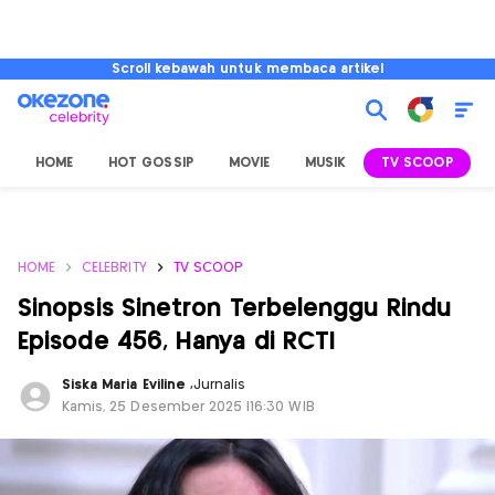
Scroll kebawah untuk membaca artikel
HOME
HOT GOSSIP
MOVIE
MUSIK
TV SCOOP
L
HOME
CELEBRITY
TV SCOOP
Sinopsis Sinetron Terbelenggu Rindu
Episode 456, Hanya di RCTI
Siska Maria Eviline
,
Jurnalis
Kamis, 25 Desember 2025 |16:30 WIB