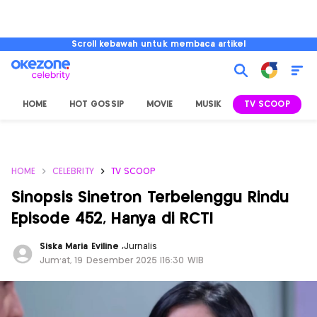
Scroll kebawah untuk membaca artikel
HOME
HOT GOSSIP
MOVIE
MUSIK
TV SCOOP
L
HOME
CELEBRITY
TV SCOOP
Sinopsis Sinetron Terbelenggu Rindu
Episode 452, Hanya di RCTI
Siska Maria Eviline
,
Jurnalis
Jum'at, 19 Desember 2025 |16:30 WIB