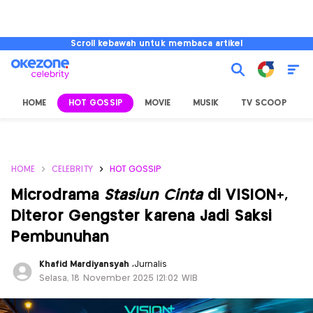
Scroll kebawah untuk membaca artikel
HOME
HOT GOSSIP
MOVIE
MUSIK
TV SCOOP
L
HOME
CELEBRITY
HOT GOSSIP
Microdrama
Stasiun Cinta
di VISION+,
Diteror Gengster karena Jadi Saksi
Pembunuhan
Khafid Mardiyansyah
,
Jurnalis
Selasa, 18 November 2025 |21:02 WIB