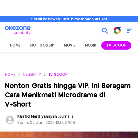
Scroll kebawah untuk membaca artikel
HOME
HOT GOSSIP
MOVIE
MUSIK
TV SCOOP
L
HOME
CELEBRITY
TV SCOOP
Nonton Gratis hingga VIP, Ini Beragam
Cara Menikmati Microdrama di
V+Short
Khafid Mardiyansyah
,
Jurnalis
Senin, 08 Juni 2026 |23:02 WIB