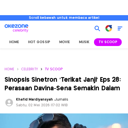
Scroll kebawah untuk membaca artikel
HOME
HOT GOSSIP
MOVIE
MUSIK
TV SCOOP
L
HOME
CELEBRITY
TV SCOOP
Sinopsis Sinetron 'Terikat Janji' Eps 28:
Perasaan Davina-Sena Semakin Dalam
Khafid Mardiyansyah
,
Jurnalis
Sabtu, 02 Mei 2026 |17:02 WIB