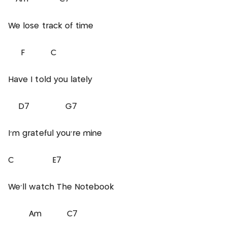
We lose track of time
F C
Have I told you lately
D7 G7
I'm grateful you're mine
C E7
We'll watch The Notebook
Am C7