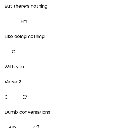
But there's nothing
Fm
Like doing nothing
C
With you..
Verse 2
C E7
Dumb conversations
Am C7