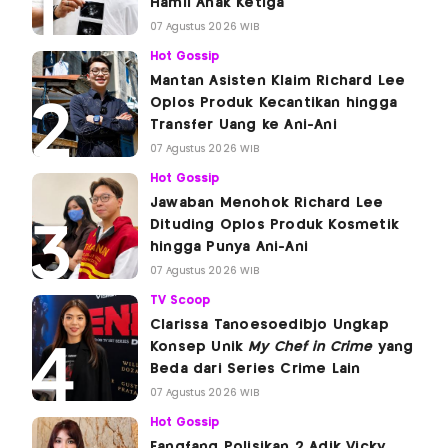
Hamil Anak Ketiga
07 Agustus 2026 WIB
Hot Gossip
Mantan Asisten Klaim Richard Lee
Oplos Produk Kecantikan hingga
Transfer Uang ke Ani-Ani
07 Agustus 2026 WIB
Hot Gossip
Jawaban Menohok Richard Lee
Dituding Oplos Produk Kosmetik
hingga Punya Ani-Ani
07 Agustus 2026 WIB
TV Scoop
Clarissa Tanoesoedibjo Ungkap
Konsep Unik
My Chef in Crime
yang
Beda dari Series Crime Lain
07 Agustus 2026 WIB
Hot Gossip
Fangfang Polisikan 2 Adik Vicky