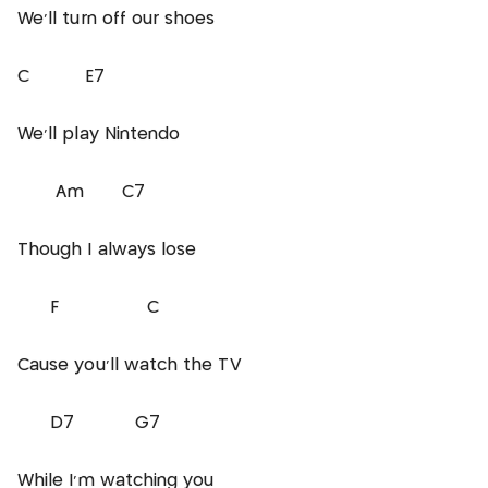
We'll turn off our shoes
C E7
We'll play Nintendo
Am C7
Though I always lose
F C
Cause you'll watch the TV
D7 G7
While I'm watching you