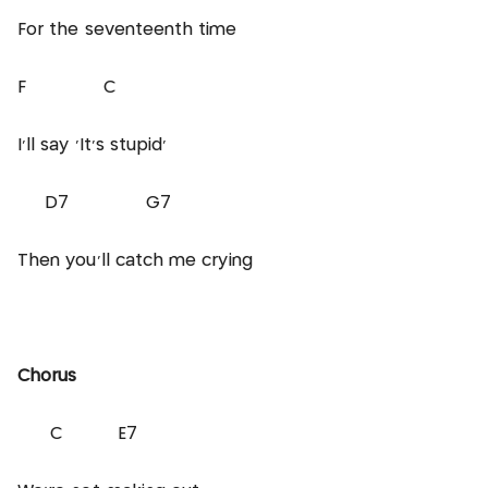
For the seventeenth time
F C
I'll say 'It's stupid'
D7 G7
Then you'll catch me crying
Chorus
C E7