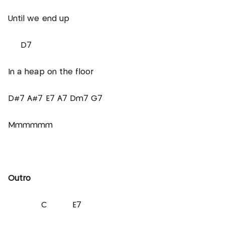
Until we end up
D7
In a heap on the floor
D#7 A#7 E7 A7 Dm7 G7
Mmmmmm
Outro
C E7