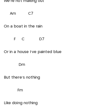
We're not making out
Am C7
On a boat in the rain
F C D7
Or in a house I've painted blue
Dm
But there's nothing
Fm
Like doing nothing