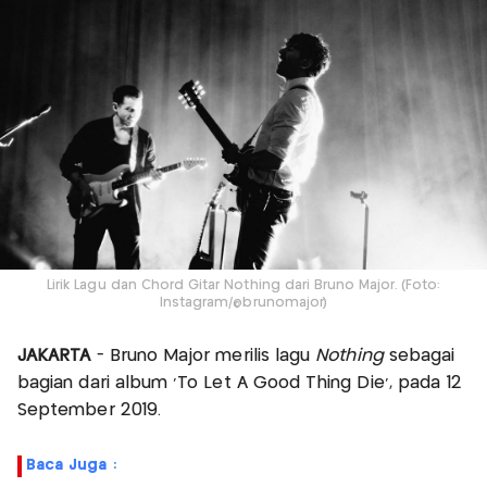
Lirik Lagu dan Chord Gitar Nothing dari Bruno Major. (Foto:
Instagram/@brunomajor)
JAKARTA
- Bruno Major merilis lagu
Nothing
sebagai
bagian dari album 'To Let A Good Thing Die', pada 12
September 2019.
Baca Juga :