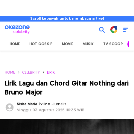
Scroll kebawah untuk membaca artikel
HOME
HOT GOSSIP
MOVIE
MUSIK
TV SCOOP
L
HOME
CELEBRITY
LIRIK
Lirik Lagu dan Chord Gitar Nothing dari
Bruno Major
Siska Maria Eviline
,
Jurnalis
Minggu, 03 Agustus 2025 |10:35 WIB