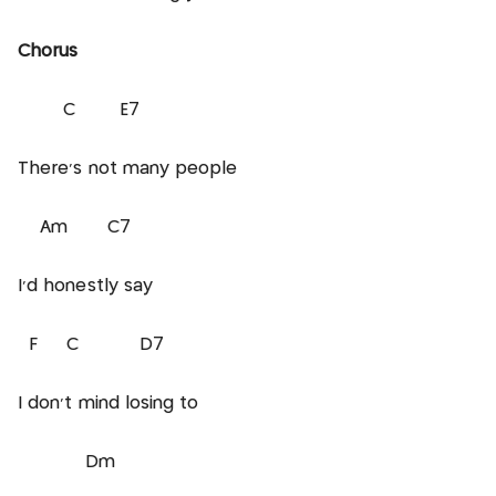
Chorus
C E7
There's not many people
Am C7
I'd honestly say
F C D7
I don't mind losing to
Dm