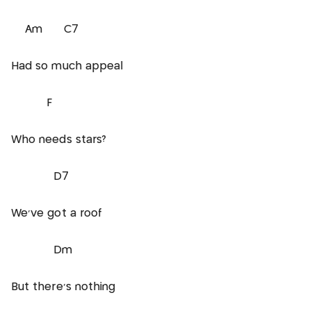
Am C7
Had so much appeal
F
Who needs stars?
D7
We've got a roof
Dm
But there's nothing