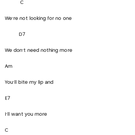
C
We're not looking for no one
D7
We don't need nothing more
Am
You'll bite my lip and
E7
I'll want you more
C