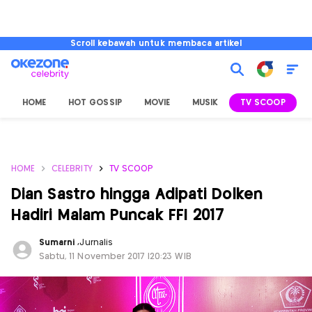
Scroll kebawah untuk membaca artikel
HOME
HOT GOSSIP
MOVIE
MUSIK
TV SCOOP
L
HOME
CELEBRITY
TV SCOOP
Dian Sastro hingga Adipati Dolken
Hadiri Malam Puncak FFI 2017
Sumarni
,
Jurnalis
Sabtu, 11 November 2017 |20:23 WIB