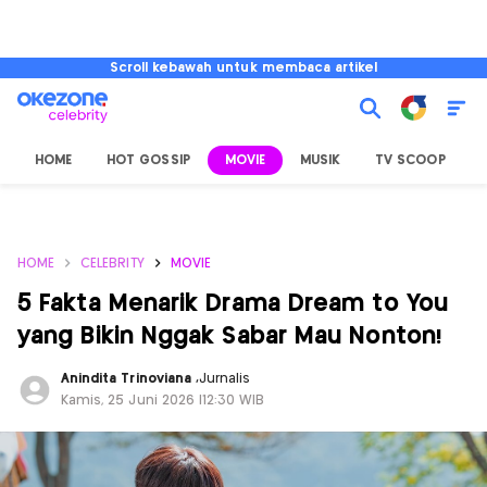
Scroll kebawah untuk membaca artikel
HOME
HOT GOSSIP
MOVIE
MUSIK
TV SCOOP
L
HOME
CELEBRITY
MOVIE
5 Fakta Menarik Drama Dream to You
yang Bikin Nggak Sabar Mau Nonton!
Anindita Trinoviana
,
Jurnalis
Kamis, 25 Juni 2026 |12:30 WIB