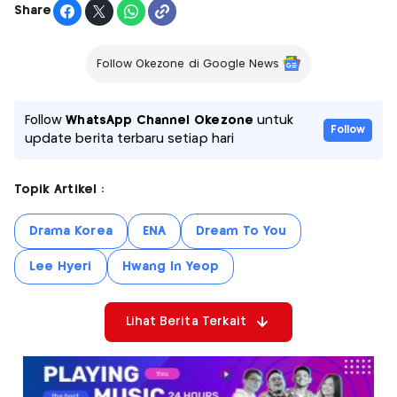
Share
Follow Okezone di Google News
Follow
WhatsApp Channel Okezone
untuk
Follow
update berita terbaru setiap hari
Topik Artikel :
Drama Korea
ENA
Dream To You
Lee Hyeri
Hwang In Yeop
Lihat Berita Terkait