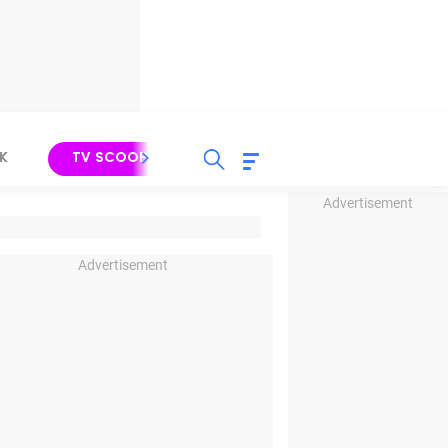
K
TV SCOOP
LIRIK
K-POP
IND
Advertisement
Advertisement