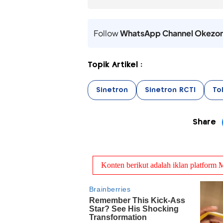
Follow
WhatsApp Channel Okezo
Topik Artikel :
Sinetron
Sinetron RCTI
To
Share