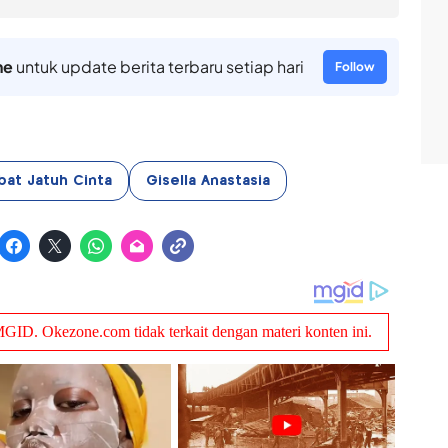
ne
untuk update berita terbaru setiap hari
Follow
bat Jatuh Cinta
Gisella Anastasia