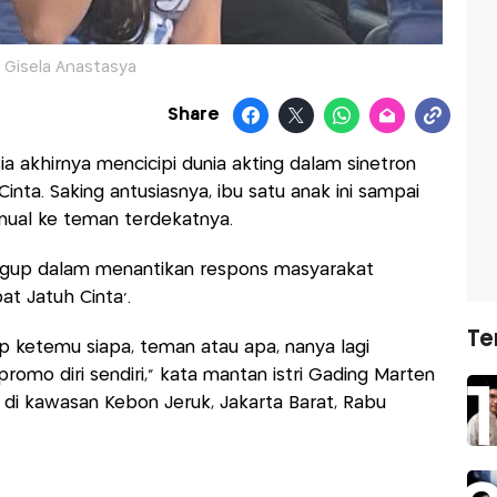
Gisela Anastasya
Share
ia akhirnya mencicipi dunia akting dalam sinetron
inta. Saking antusiasnya, ibu satu anak ini sampai
nual ke teman terdekatnya.
gugup dalam menantikan respons masyarakat
at Jatuh Cinta’.
Te
p ketemu siapa, teman atau apa, nanya lagi
romo diri sendiri," kata mantan istri Gading Marten
 di kawasan Kebon Jeruk, Jakarta Barat, Rabu