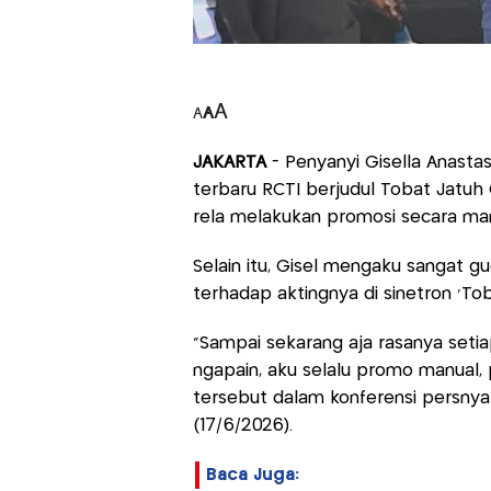
A
A
A
JAKARTA
- Penyanyi Gisella Anastas
terbaru RCTI berjudul Tobat Jatuh C
rela melakukan promosi secara ma
Selain itu, Gisel mengaku sangat 
terhadap aktingnya di sinetron ‘Tob
"Sampai sekarang aja rasanya setia
ngapain, aku selalu promo manual, p
tersebut dalam konferensi persnya
(17/6/2026).
Baca Juga: