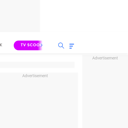
K
TV SCOOP
LIRIK
K-POP
IND
Advertisement
Advertisement