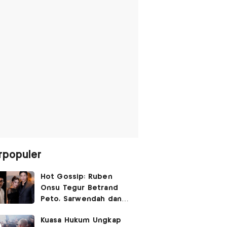
rpopuler
Hot Gossip: Ruben
Onsu Tegur Betrand
Peto, Sarwendah dan
Gio Tak Lagi Umbar
Kuasa Hukum Ungkap
Kemesraan