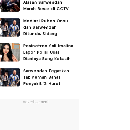
Alasan Sarwendah
Marah Besar di CCTV
yang Viral, Buntut
Mediasi Ruben Onsu
Kecewa Mendalam
dan Sarwendah
Ditunda, Sidang
Berlanjut Minggu Depan
Pesinetron Sali Irsalina
Lapor Polisi Usai
Dianiaya Sang Kekasih
Sarwendah Tegaskan
Tak Pernah Bahas
Penyakit '3 Huruf'
Ruben Onsu
Advertisement