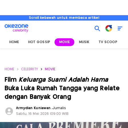
Scroll kebawah untuk membaca artikel
HOME
HOT GOSSIP
MOVIE
MUSIK
TV SCOOP
L
HOME
CELEBRITY
MOVIE
Film
Keluarga Suami Adalah Hama
Buka Luka Rumah Tangga yang Relate
dengan Banyak Orang
Armydian Kuniawan
,
Jurnalis
Sabtu, 16 Mei 2026 |09:00 WIB