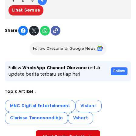
1
2
3
4
Lihat Semua
Share
Follow Okezone di Google News
Follow
WhatsApp Channel Okezone
untuk
Follow
update berita terbaru setiap hari
Topik Artikel :
MNC Digital Entertainment
Vision+
Clarissa Tanoesoedibjo
Vshort