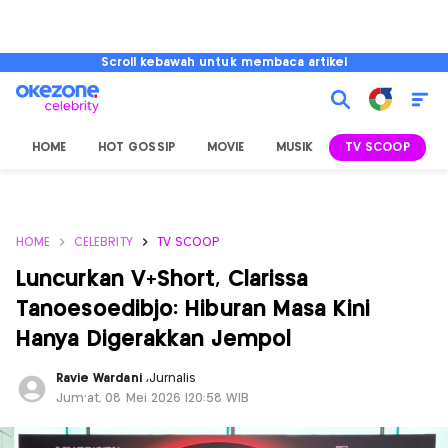
Scroll kebawah untuk membaca artikel
HOME
HOT GOSSIP
MOVIE
MUSIK
TV SCOOP
L
HOME
CELEBRITY
TV SCOOP
Luncurkan V+Short, Clarissa
Tanoesoedibjo: Hiburan Masa Kini
Hanya Digerakkan Jempol
Ravie Wardani
,
Jurnalis
Jum'at, 08 Mei 2026 |20:58 WIB