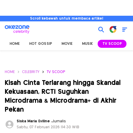
Scroll kebawah untuk membaca artikel
HOME
HOT GOSSIP
MOVIE
MUSIK
TV SCOOP
L
HOME
CELEBRITY
TV SCOOP
Kisah Cinta Terlarang hingga Skandal
Kekuasaan, RCTI Suguhkan
Microdrama & Microdrama+ di Akhir
Pekan
Siska Maria Eviline
,
Jurnalis
Sabtu, 07 Februari 2026 |14:30 WIB