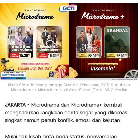
Kisah Cinta Terlarang hingga Skandal Kekuasaan, RCTI Suguhkan
Microdrama & Microdrama+ di Akhir Pekan. (Foto: MNC Media)
JAKARTA
- Microdrama dan Microdrama+ kembali
menghadirkan rangkaian cerita segar yang dikemas
singkat namun penuh konflik, emosi, dan kejutan.
Mulai dari kisah cinta beda status, penyamaran