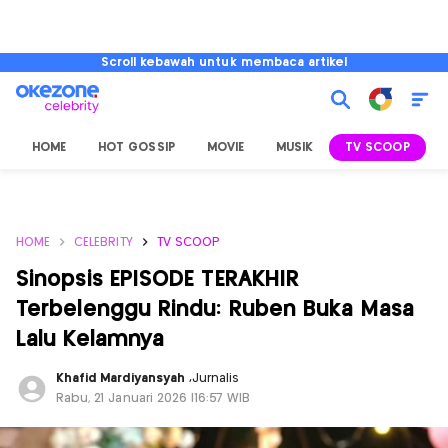
Scroll kebawah untuk membaca artikel
HOME
HOT GOSSIP
MOVIE
MUSIK
TV SCOOP
L
HOME
CELEBRITY
TV SCOOP
Sinopsis EPISODE TERAKHIR
Terbelenggu Rindu: Ruben Buka Masa
Lalu Kelamnya
Khafid Mardiyansyah
,
Jurnalis
Rabu, 21 Januari 2026 |16:57 WIB