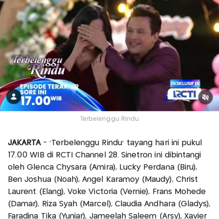
Terbelenggu Rindu
JAKARTA
- 'Terbelenggu Rindu' tayang hari ini pukul
17.00 WIB di RCTI Channel 28. Sinetron ini dibintangi
oleh Glenca Chysara (Amira), Lucky Perdana (Biru),
Ben Joshua (Noah), Angel Karamoy (Maudy), Christ
Laurent (Elang), Voke Victoria (Vernie), Frans Mohede
(Damar), Riza Syah (Marcel), Claudia Andhara (Gladys),
Faradina Tika (Yuniar), Jameelah Saleem (Arsy), Xavier