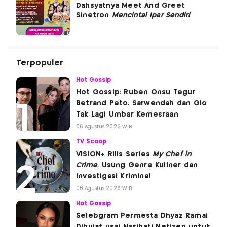
Dahsyatnya Meet And Greet
Sinetron
Mencintai Ipar Sendiri
Terpopuler
Hot Gossip
Hot Gossip: Ruben Onsu Tegur
Betrand Peto, Sarwendah dan Gio
Tak Lagi Umbar Kemesraan
06 Agustus 2026 WIB
TV Scoop
VISION+ Rilis Series
My Chef in
Crime
, Usung Genre Kuliner dan
Investigasi Kriminal
06 Agustus 2026 WIB
Hot Gossip
Selebgram Permesta Dhyaz Ramai