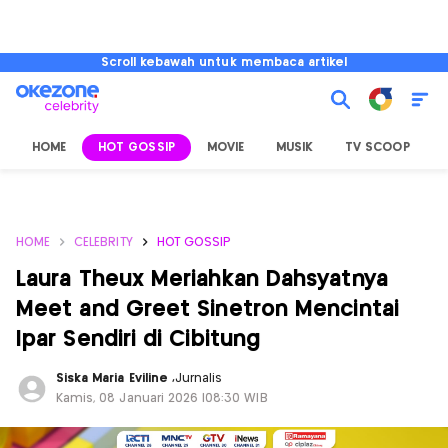
Scroll kebawah untuk membaca artikel
HOME
HOT GOSSIP
MOVIE
MUSIK
TV SCOOP
L
HOME
CELEBRITY
HOT GOSSIP
Laura Theux Meriahkan Dahsyatnya
Meet and Greet Sinetron Mencintai
Ipar Sendiri di Cibitung
Siska Maria Eviline
,
Jurnalis
Kamis, 08 Januari 2026 |08:30 WIB