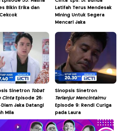
a Episode 33: Hasna
Cinta' Eps. 31: Bunda
s Bikin Erika dan
Latifah Terus Mendesak
 Cekcok
Mining Untuk Segera
Mencari Jaka
psis Sinetron
Tobat
Sinopsis Sinetron
 Cinta
Episode 26:
Terlanjur Mencintaimu
-Diam Jaka Datangi
Episode 9: Rendi Curiga
h Mila
pada Laura