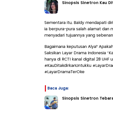
Sinopsis Sinetron Kau D
Sementara itu, Baldy mendapati diri
ia berpura-pura salah alamat dan 
menyadari tujuannya yang sebenarn
Bagaimana keputusan Alya? Apakah 
Saksikan Layar Drama Indonesia “Ka
hanya di RCTI kanal digital 28 UH
#KauDitakdirkanUntukku #LayarDr
#LayarDramaTerOke
Baca Juga:
Sinopsis Sinetron Tebar