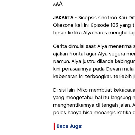
A
A
A
JAKARTA
- Sinopsis sinetron Kau Di
Okezone kali ini. Episode 103 yang
besar ketika Alya harus menghada
Cerita dimulai saat Alya menerima 
ajakan frontal agar Alya segera m
Namun, Alya justru dilanda kebingu
kini perasaannya pada Devan mulai 
kebenaran ini terbongkar, terlebih 
Di sisi lain, Miko membuat kekac
yang mengetahui hal itu langsung 
menghentikannya di tengah jalan.
polos hanya bisa menangis ketika d
Baca Juga: