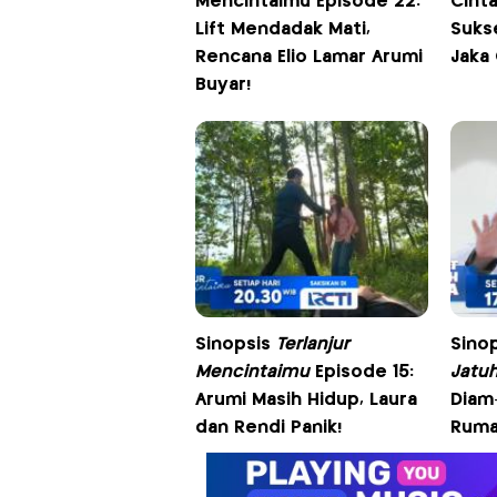
Mencintaimu Episode 22:
Cint
Lift Mendadak Mati,
Sukse
Rencana Elio Lamar Arumi
Jaka
Buyar!
Sinopsis
Terlanjur
Sino
Mencintaimu
Episode 15:
Jatuh
Arumi Masih Hidup, Laura
Diam
dan Rendi Panik!
Ruma