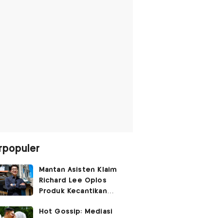
rpopuler
Mantan Asisten Klaim
Richard Lee Oplos
Produk Kecantikan
hingga Transfer Uang
Hot Gossip: Mediasi
ke Ani-Ani