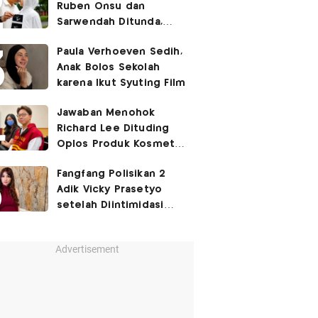
Ruben Onsu dan
Sarwendah Ditunda,
Irish Bella Hamil Anak
Paula Verhoeven Sedih,
Ketiga
Anak Bolos Sekolah
karena Ikut Syuting Film
Jawaban Menohok
Richard Lee Dituding
Oplos Produk Kosmetik
hingga Punya Ani-Ani
Fangfang Polisikan 2
Adik Vicky Prasetyo
setelah Diintimidasi
Lewat Medsos
Advertisement