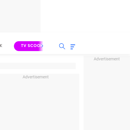
K
TV SCOOP
LIRIK
K-POP
IND
Advertisement
Advertisement