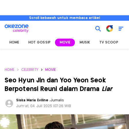
Scroll kebawah untuk membaca artikel
HOME
HOT GOSSIP
MOVIE
MUSIK
TV SCOOP
L
HOME
CELEBRITY
MOVIE
Seo Hyun Jin dan Yoo Yeon Seok
Berpotensi Reuni dalam Drama
Liar
Siska Maria Eviline
,
Jurnalis
Jum'at, 04 Juli 2025 |07:26 WIB