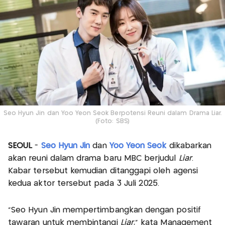
Seo Hyun Jin dan Yoo Yeon Seok Berpotensi Reuni dalam Drama Liar.
(Foto: SBS)
SEOUL
-
Seo Hyun Jin
dan
Yoo Yeon Seok
dikabarkan
akan reuni dalam drama baru MBC berjudul
Liar
.
Kabar tersebut kemudian ditanggapi oleh agensi
kedua aktor tersebut pada 3 Juli 2025.
“Seo Hyun Jin mempertimbangkan dengan positif
tawaran untuk membintangi
Liar
,” kata Management