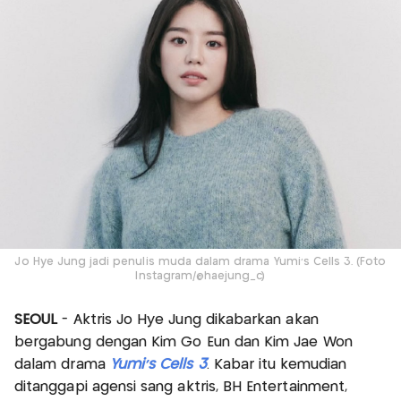
Jo Hye Jung jadi penulis muda dalam drama Yumi's Cells 3. (Foto
Instagram/@haejung_c)
SEOUL
- Aktris Jo Hye Jung dikabarkan akan
bergabung dengan Kim Go Eun dan Kim Jae Won
dalam drama
Yumi’s Cells 3
. Kabar itu kemudian
ditanggapi agensi sang aktris, BH Entertainment,