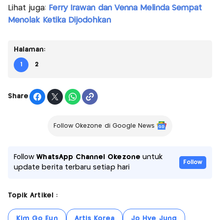
Lihat juga:
Ferry Irawan dan Venna Melinda Sempat
Menolak Ketika Dijodohkan
Halaman:
1
2
Share
Follow Okezone di Google News
Follow
WhatsApp Channel Okezone
untuk
Follow
update berita terbaru setiap hari
Topik Artikel :
Kim Go Eun
Artis Korea
Jo Hye Jung