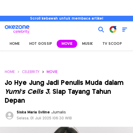
Scroll kebawah untuk membaca artikel
HOME
HOT GOSSIP
MOVIE
MUSIK
TV SCOOP
L
HOME
CELEBRITY
MOVIE
Jo Hye Jung Jadi Penulis Muda dalam
Yumi’s Cells 3
, Siap Tayang Tahun
Depan
Siska Maria Eviline
,
Jurnalis
Selasa, 01 Juli 2025 |06:30 WIB