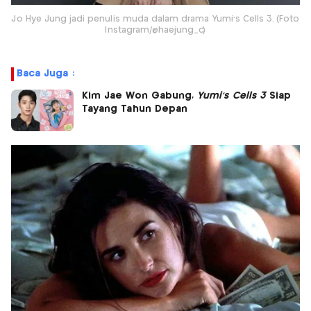
Jo Hye Jung jadi penulis muda dalam drama Yumi's Cells 3. (Foto
Instagram/@haejung_c)
Baca Juga :
Kim Jae Won Gabung,
Yumi’s Cells 3
Siap
Tayang Tahun Depan