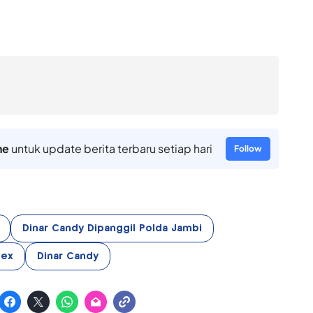
ne
untuk update berita terbaru setiap hari
Follow
Dinar Candy Dipanggil Polda Jambi
pex
Dinar Candy