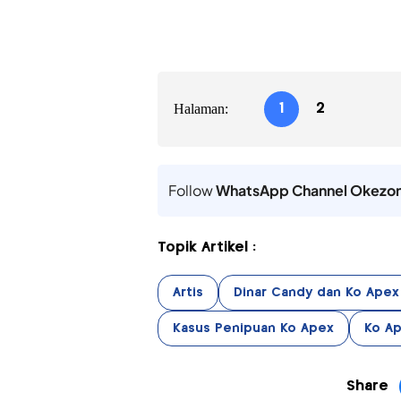
Halaman:
1
2
Follow
WhatsApp Channel Okezo
Topik Artikel :
Artis
Dinar Candy dan Ko Apex
Kasus Penipuan Ko Apex
Ko A
Share