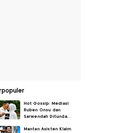
rpopuler
Hot Gossip: Mediasi
Ruben Onsu dan
Sarwendah Ditunda,
Irish Bella Hamil Anak
Mantan Asisten Klaim
Ketiga