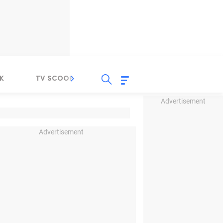
K
TV SCOOP
LIRIK
K-POP
IND
Advertisement
Advertisement