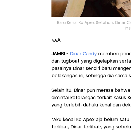
Baru Kenal Ko Apex Setahun, Dinar C
In
A
A
A
JAMBI
-
Dinar Candy
memberi penega
dan tugboat yang digelapkan serta
pasalnya Dinar sendiri baru mengena
belakangan ini, sehingga dia sama s
Selain itu, Dinar pun merasa bahwa
dimintai keterangan terkait kasus 
yang terlebih dahulu kenal dan de
"Aku kenal Ko Apex aja belum satu t
terlibat, Dinar terlibat', yang sebe