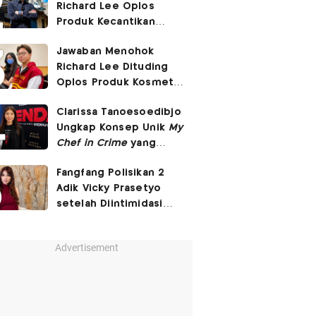
Richard Lee Oplos
Produk Kecantikan
hingga Transfer Uang
Jawaban Menohok
ke Ani-Ani
Richard Lee Dituding
Oplos Produk Kosmetik
hingga Punya Ani-Ani
Clarissa Tanoesoedibjo
Ungkap Konsep Unik
My
Chef in Crime
yang
Beda dari Series Crime
Fangfang Polisikan 2
Lain
Adik Vicky Prasetyo
setelah Diintimidasi
Lewat Medsos
Advertisement