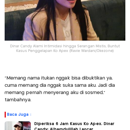
Dinar Candy Alami Intimidasi hingga Serangan Mistis, Buntut
Kasus Penggelapan Ko Apex (Ravie Wardani/Okezone)
"Memang nama itukan nggak bisa dibuktikan ya,
cuma memang dia nggak suka sama aku. Jadi dia
memang pernah menyerang aku di sosmed,"
tambahnya.
Baca Juga :
Diperiksa 6 Jam Kasus Ko Apex, Dinar
Candy: Alhamdulillah Lancar