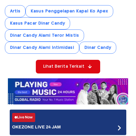
Artis
Kasus Penggelapan Kapal Ko Apex
Kasus Pacar Dinar Candy
Dinar Candy Alami Teror Mistis
Dinar Candy Alami Intimidasi
Dinar Candy
Lihat Berita Terkait
Live Now
OKEZONE LIVE 24 JAM