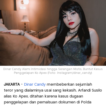
Dinar Candy Alami Intimidasi hingga Serangan Mistis, Buntut Kasus
Penggelapan Ko Apex (Foto: Instagram/dinar_candy)
JAKARTA
-
Dinar Candy
membeberkan sejumlah
teror yang dialaminya usai sang kekasih, Arfandi Susilo
alias Ko Apex, ditahan karena kasus dugaan
penggelapan dan pemalsuan dokumen di Polda