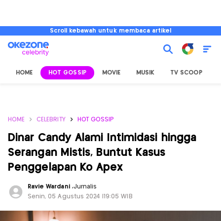
Scroll kebawah untuk membaca artikel
HOME
HOT GOSSIP
MOVIE
MUSIK
TV SCOOP
L
HOME
CELEBRITY
HOT GOSSIP
Dinar Candy Alami Intimidasi hingga
Serangan Mistis, Buntut Kasus
Penggelapan Ko Apex
Ravie Wardani
,
Jurnalis
Senin, 05 Agustus 2024 |19:05 WIB