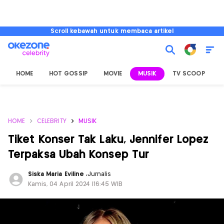
Scroll kebawah untuk membaca artikel
HOME
HOT GOSSIP
MOVIE
MUSIK
TV SCOOP
L
HOME
CELEBRITY
MUSIK
Tiket Konser Tak Laku, Jennifer Lopez
Terpaksa Ubah Konsep Tur
Siska Maria Eviline
,
Jurnalis
Kamis, 04 April 2024 |16:45 WIB