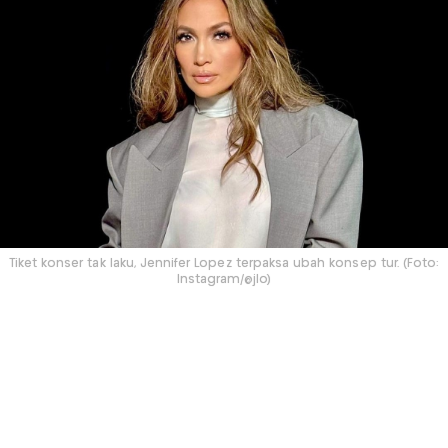
Tiket konser tak laku, Jennifer Lopez terpaksa ubah konsep tur. (Foto:
Instagram/@jlo)