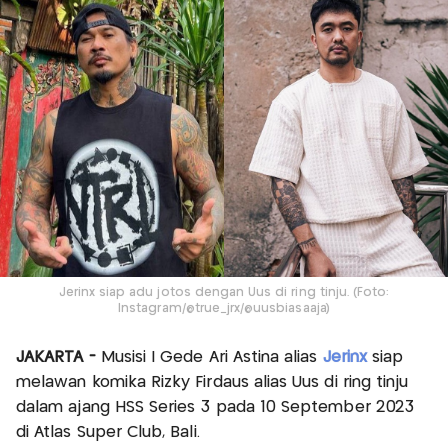
Jerinx siap adu jotos dengan Uus di ring tinju. (Foto:
Instagram/@true_jrx/@uusbiasaaja)
JAKARTA -
Musisi I Gede Ari Astina alias
Jerinx
siap
melawan komika Rizky Firdaus alias Uus di ring tinju
dalam ajang HSS Series 3 pada 10 September 2023
di Atlas Super Club, Bali.