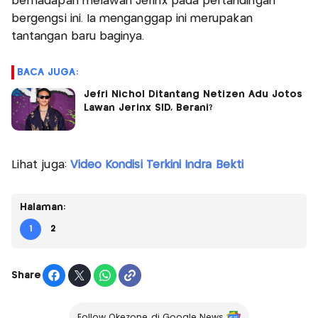
berhadapan melawan Jerinx pada pertandingan
bergengsi ini. Ia menganggap ini merupakan
tantangan baru baginya.
BACA JUGA:
Jefri Nichol Ditantang Netizen Adu Jotos
Lawan Jerinx SID, Berani?
Lihat juga:
Video Kondisi Terkini Indra Bekti
Halaman:
1
2
Share
Follow Okezone di Google News