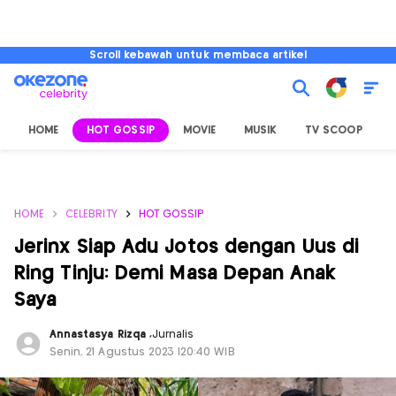
Scroll kebawah untuk membaca artikel
HOME
HOT GOSSIP
MOVIE
MUSIK
TV SCOOP
L
HOME
CELEBRITY
HOT GOSSIP
Jerinx Siap Adu Jotos dengan Uus di
Ring Tinju: Demi Masa Depan Anak
Saya
Annastasya Rizqa
,
Jurnalis
Senin, 21 Agustus 2023 |20:40 WIB