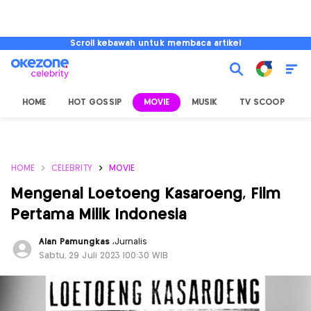
Scroll kebawah untuk membaca artikel
HOME
HOT GOSSIP
MOVIE
MUSIK
TV SCOOP
L
HOME
CELEBRITY
MOVIE
Mengenal Loetoeng Kasaroeng, Film
Pertama Milik Indonesia
Alan Pamungkas
,
Jurnalis
Sabtu, 29 Juli 2023 |00:30 WIB