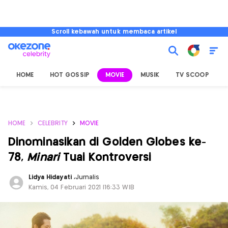
Scroll kebawah untuk membaca artikel
HOME
HOT GOSSIP
MOVIE
MUSIK
TV SCOOP
L
HOME
CELEBRITY
MOVIE
Dinominasikan di Golden Globes ke-
78,
Minari
Tuai Kontroversi
Lidya Hidayati
,
Jurnalis
Kamis, 04 Februari 2021 |16:33 WIB