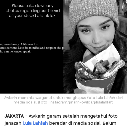
Awkarin meminta warganet untuk menghapus foto Lula Lahfah dari
media sosial. (Foto: Instagram/@narinkovilda/@lulalahfah)
JAKARTA
- Awkarin geram setelah mengetahui foto
jenazah
Lula Lahfah
beredar di media sosial. Belum