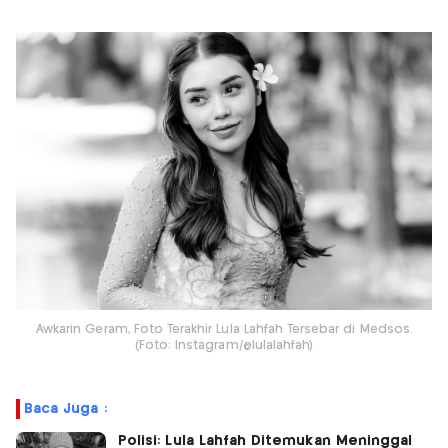
Awkarin Geram, Foto Terakhir Lula Lahfah Tersebar di Medsos.
(Foto: Instagram/@lulalahfah)
Baca Juga :
Polisi: Lula Lahfah Ditemukan Meninggal