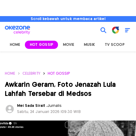
Scroll kebawah untuk membaca artikel
HOME
HOT GOSSIP
MOVIE
MUSIK
TV SCOOP
L
HOME
CELEBRITY
HOT GOSSIP
Awkarin Geram, Foto Jenazah Lula
Lahfah Tersebar di Medsos
Mei Sada Sirait
,
Jurnalis
Sabtu, 24 Januari 2026 |09:30 WIB