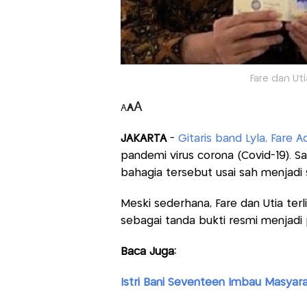
Fare dan Uti
A
A
A
JAKARTA
-
Gitaris band Lyla, Fare A
pandemi virus corona (Covid-19). S
bahagia tersebut usai sah menjadi s
Meski sederhana, Fare dan Utia te
sebagai tanda bukti resmi menjadi p
Baca Juga:
Istri Bani Seventeen Imbau Masya