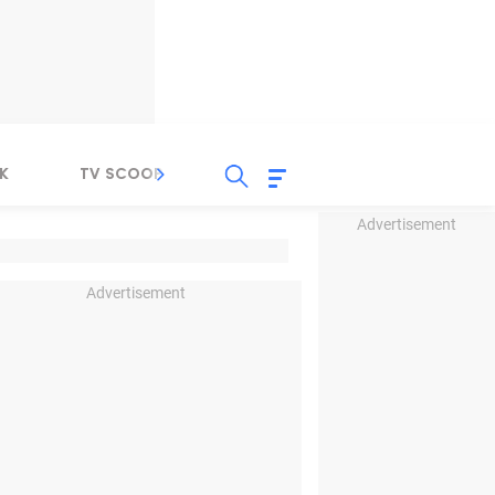
K
TV SCOOP
LIRIK
K-POP
IND
Advertisement
Advertisement