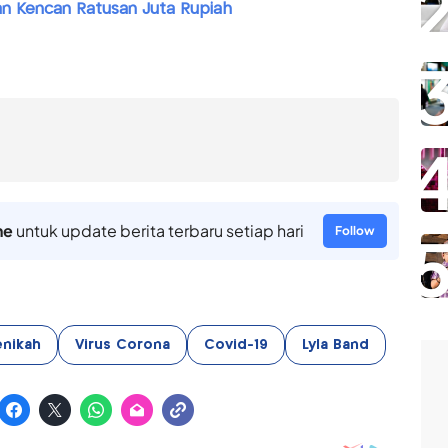
n Kencan Ratusan Juta Rupiah
ne
untuk update berita terbaru setiap hari
Follow
enikah
Virus Corona
Covid-19
Lyla Band