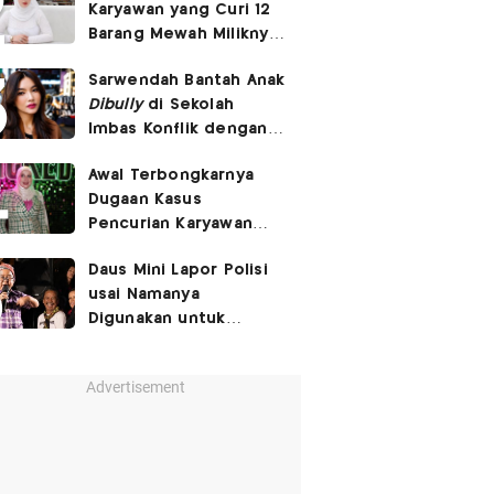
Karyawan yang Curi 12
Barang Mewah Miliknya
Senilai Rp570 Juta
Sarwendah Bantah Anak
Dibully
di Sekolah
Imbas Konflik dengan
Ruben Onsu
Awal Terbongkarnya
Dugaan Kasus
Pencurian Karyawan
Tasyi Athasyia, Gegara
Daus Mini Lapor Polisi
Notifikasi Email
usai Namanya
Digunakan untuk
Menyebarkan Konten
SARA
Advertisement