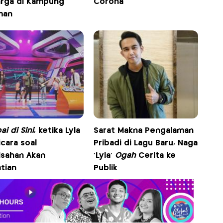
arga di Kampung
Corona
man
i di Sini
, ketika Lyla
Sarat Makna Pengalaman
cara soal
Pribadi di Lagu Baru, Naga
isahan Akan
'Lyla'
Ogah
Cerita ke
tian
Publik