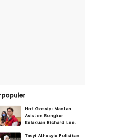
rpopuler
Hot Gossip: Mantan
Asisten Bongkar
Kelakuan Richard Lee,
Fangfang Polisikan Adik
Tasyi Athasyia Polisikan
Vicky Prasetyo