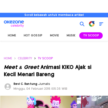
Scroll kebawah untuk membaca artikel
HOME
HOT GOSSIP
MOVIE
MUSIK
TV SCOOP
L
HOME
CELEBRITY
TV SCOOP
Meet & Greet
Animasi KIKO Ajak si
Kecil Menari Bareng
Revi C. Rantung
,
Jurnalis
Minggu, 04 Februari 2018 |05:35 WIB