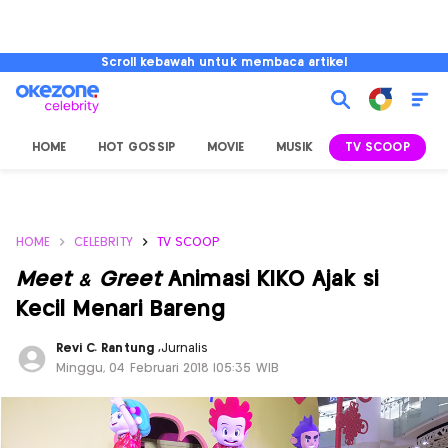
Scroll kebawah untuk membaca artikel
HOME
HOT GOSSIP
MOVIE
MUSIK
TV SCOOP
L
HOME
CELEBRITY
TV SCOOP
Meet & Greet
Animasi KIKO Ajak si
Kecil Menari Bareng
Revi C. Rantung
,
Jurnalis
Minggu, 04 Februari 2018 |05:35 WIB