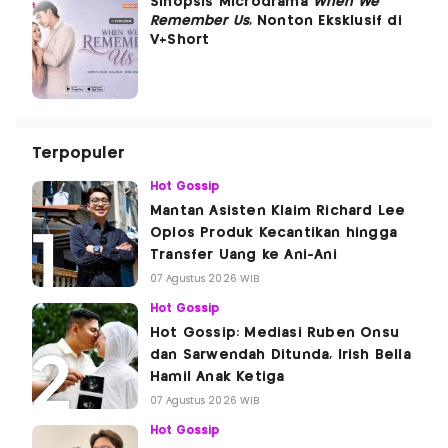
Sinopsis Microdrama
When We
Remember Us
, Nonton Eksklusif di
V+Short
Terpopuler
Hot Gossip
Mantan Asisten Klaim Richard Lee
Oplos Produk Kecantikan hingga
Transfer Uang ke Ani-Ani
07 Agustus 2026 WIB
Hot Gossip
Hot Gossip: Mediasi Ruben Onsu
dan Sarwendah Ditunda, Irish Bella
Hamil Anak Ketiga
07 Agustus 2026 WIB
Hot Gossip