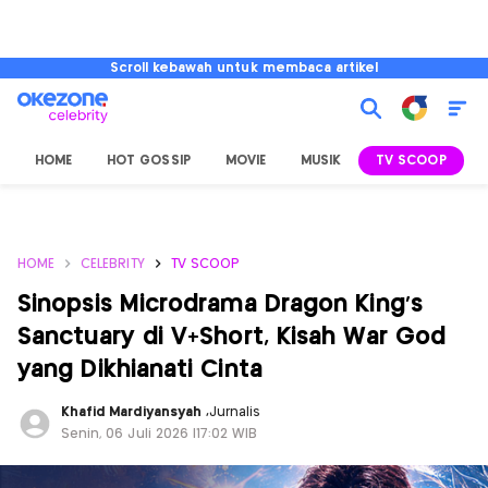
Scroll kebawah untuk membaca artikel
HOME
HOT GOSSIP
MOVIE
MUSIK
TV SCOOP
L
HOME
CELEBRITY
TV SCOOP
Sinopsis Microdrama Dragon King’s
Sanctuary di V+Short, Kisah War God
yang Dikhianati Cinta
Khafid Mardiyansyah
,
Jurnalis
Senin, 06 Juli 2026 |17:02 WIB