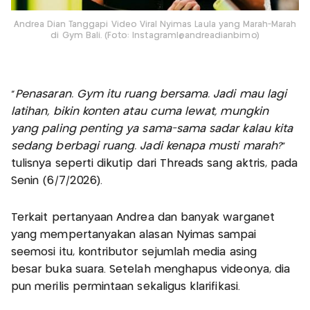
Andrea Dian Tanggapi Video Viral Nyimas Laula yang Marah-Marah
di Gym Bali. (Foto: Instagram|@andreadianbimo)
“
Penasaran. Gym itu ruang bersama. Jadi mau lagi
latihan, bikin konten atau cuma lewat, mungkin
yang paling penting ya sama-sama sadar kalau kita
sedang berbagi ruang. Jadi kenapa musti marah?
”
tulisnya seperti dikutip dari Threads sang aktris, pada
Senin (6/7/2026).
Terkait pertanyaan Andrea dan banyak warganet
yang mempertanyakan alasan Nyimas sampai
seemosi itu, kontributor sejumlah media asing
besar buka suara. Setelah menghapus videonya, dia
pun merilis permintaan sekaligus klarifikasi.