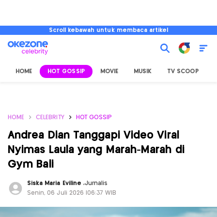
Scroll kebawah untuk membaca artikel
HOME
HOT GOSSIP
MOVIE
MUSIK
TV SCOOP
L
HOME
CELEBRITY
HOT GOSSIP
Andrea Dian Tanggapi Video Viral
Nyimas Laula yang Marah-Marah di
Gym Bali
Siska Maria Eviline
,
Jurnalis
Senin, 06 Juli 2026 |06:37 WIB