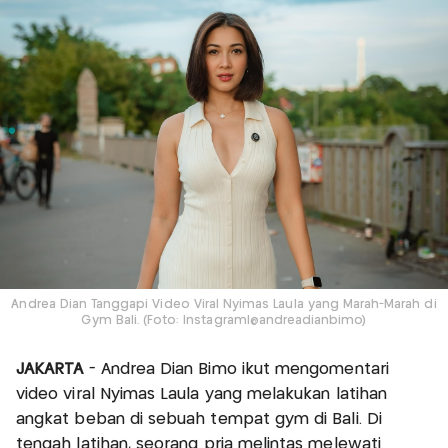
Andrea Dian Tanggapi Video Viral Nyimas Laula yang Marah-Marah di
Gym Bali. (Foto: Instagram|@andreadianbimo)
JAKARTA
- Andrea Dian Bimo ikut mengomentari
video viral Nyimas Laula yang melakukan latihan
angkat beban di sebuah tempat gym di Bali. Di
tengah latihan, seorang pria melintas melewati