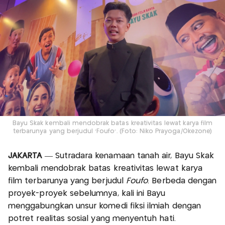
Bayu Skak kembali mendobrak batas kreativitas lewat karya film
terbarunya yang berjudul 'Foufo'. (Foto: Niko Prayoga/Okezone)
JAKARTA
— Sutradara kenamaan tanah air, Bayu Skak
kembali mendobrak batas kreativitas lewat karya
film terbarunya yang berjudul
Foufo
. Berbeda dengan
proyek-proyek sebelumnya, kali ini Bayu
menggabungkan unsur komedi fiksi ilmiah dengan
potret realitas sosial yang menyentuh hati.