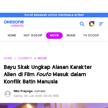
Scroll kebawah untuk membaca artikel
HOME
HOT GOSSIP
MOVIE
MUSIK
TV SCOOP
L
HOME
CELEBRITY
MOVIE
Bayu Skak Ungkap Alasan Karakter
Alien di Film
Foufo
Masuk dalam
Konflik Batin Manusia
Niko Prayoga
,
Jurnalis
Sabtu, 04 Juli 2026 |20:00 WIB