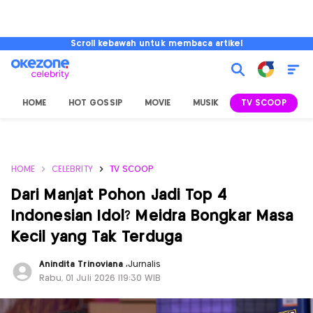
Scroll kebawah untuk membaca artikel
HOME
HOT GOSSIP
MOVIE
MUSIK
TV SCOOP
L
HOME
CELEBRITY
TV SCOOP
Dari Manjat Pohon Jadi Top 4
Indonesian Idol? Meidra Bongkar Masa
Kecil yang Tak Terduga
Anindita Trinoviana
,
Jurnalis
Rabu, 01 Juli 2026 |19:30 WIB