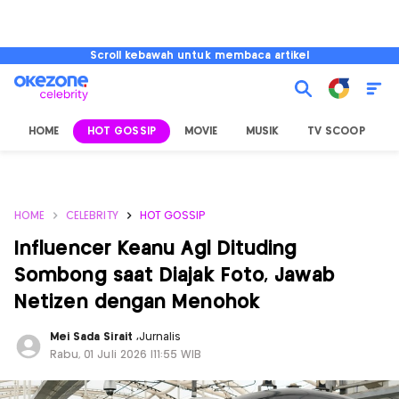
Scroll kebawah untuk membaca artikel
HOME
HOT GOSSIP
MOVIE
MUSIK
TV SCOOP
L
HOME
CELEBRITY
HOT GOSSIP
Influencer Keanu Agl Dituding
Sombong saat Diajak Foto, Jawab
Netizen dengan Menohok
Mei Sada Sirait
,
Jurnalis
Rabu, 01 Juli 2026 |11:55 WIB