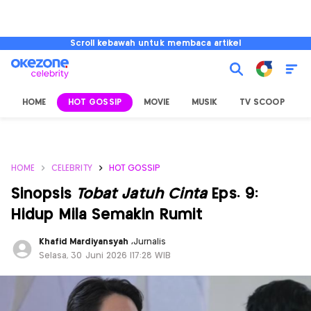
Scroll kebawah untuk membaca artikel
HOME
HOT GOSSIP
MOVIE
MUSIK
TV SCOOP
L
HOME
CELEBRITY
HOT GOSSIP
Sinopsis
Tobat Jatuh Cinta
Eps. 9:
Hidup Mila Semakin Rumit
Khafid Mardiyansyah
,
Jurnalis
Selasa, 30 Juni 2026 |17:28 WIB