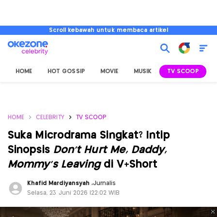
Scroll kebawah untuk membaca artikel
HOME
HOT GOSSIP
MOVIE
MUSIK
TV SCOOP
L
HOME
CELEBRITY
TV SCOOP
Suka Microdrama Singkat? Intip
Sinopsis
Don’t Hurt Me, Daddy,
Mommy’s Leaving
di V+Short
Khafid Mardiyansyah
,
Jurnalis
Selasa, 23 Juni 2026 |22:02 WIB