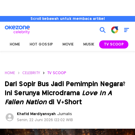
Scroll kebawah untuk membaca artikel
HOME
HOT GOSSIP
MOVIE
MUSIK
TV SCOOP
L
HOME
CELEBRITY
TV SCOOP
Dari Sopir Bus Jadi Pemimpin Negara?
Ini Serunya Microdrama
Love In A
Fallen Nation
di V+Short
Khafid Mardiyansyah
,
Jurnalis
Senin, 22 Juni 2026 |22:02 WIB