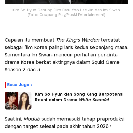
Kim So Hyun Gabung Film Baru Yoo Hae Jin dan Im Siwan.
(Foto: Coupang Play/PlusM Entertainment)
Capaian itu membuat
The King’s Warden
tercatat
sebagai film Korea paling laris kedua sepanjang masa.
Sementara Im Siwan, mencuri perhatian pencinta
drama Korea berkat aktingnya dalam Squid Game
Season 2 dan 3.
Baca Juga :
Kim So Hyun dan Song Kang Berpotensi
Reuni dalam Drama
White Scandal
Saat ini,
Modub
sudah memasuki tahap praproduksi
dengan target selesai pada akhir tahun 2026.*