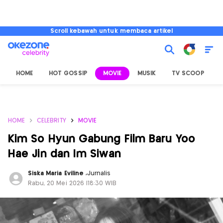
Scroll kebawah untuk membaca artikel
HOME
HOT GOSSIP
MOVIE
MUSIK
TV SCOOP
L
HOME
CELEBRITY
MOVIE
Kim So Hyun Gabung Film Baru Yoo
Hae Jin dan Im Siwan
Siska Maria Eviline
,
Jurnalis
Rabu, 20 Mei 2026 |18:30 WIB