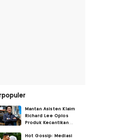
rpopuler
Mantan Asisten Klaim
Richard Lee Oplos
Produk Kecantikan
hingga Transfer Uang
Hot Gossip: Mediasi
ke Ani-Ani