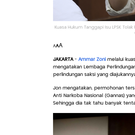
Kuasa Hukum Tanggapi Isu LPSK Tolak 
A
A
A
JAKARTA
-
Ammar Zoni
melalui kua
mengatakan Lembaga Perlindungan
perlindungan saksi yang diajukanny
Jon mengatakan, permohonan terse
Anti Narkoba Nasional (Gannas) ya
Sehingga dia tak tahu banyak tenta