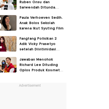
Ruben Onsu dan
Sarwendah Ditunda,
Irish Bella Hamil Anak
Paula Verhoeven Sedih,
Ketiga
Anak Bolos Sekolah
karena Ikut Syuting Film
Fangfang Polisikan 2
Adik Vicky Prasetyo
setelah Diintimidasi
Lewat Medsos
Jawaban Menohok
Richard Lee Dituding
Oplos Produk Kosmetik
hingga Punya Ani-Ani
Advertisement