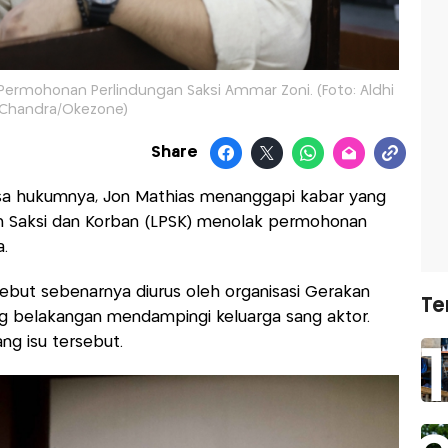
Permohonan Perlindungan Saksi Ammar Zoni. (Foto: Aldhi
Chandra/Okezone)
Share
sa hukumnya, Jon Mathias menanggapi kabar yang
 Saksi dan Korban (LPSK) menolak permohonan
a.
but sebenarnya diurus oleh organisasi Gerakan
Te
ng belakangan mendampingi keluarga sang aktor.
ng isu tersebut.