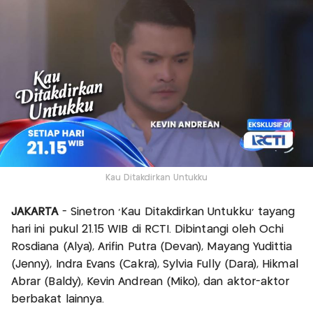
Kau Ditakdirkan Untukku
JAKARTA
- Sinetron 'Kau Ditakdirkan Untukku' tayang
hari ini pukul 21.15 WIB di RCTI. Dibintangi oleh Ochi
Rosdiana (Alya), Arifin Putra (Devan), Mayang Yudittia
(Jenny), Indra Evans (Cakra), Sylvia Fully (Dara), Hikmal
Abrar (Baldy), Kevin Andrean (Miko), dan aktor-aktor
berbakat lainnya.