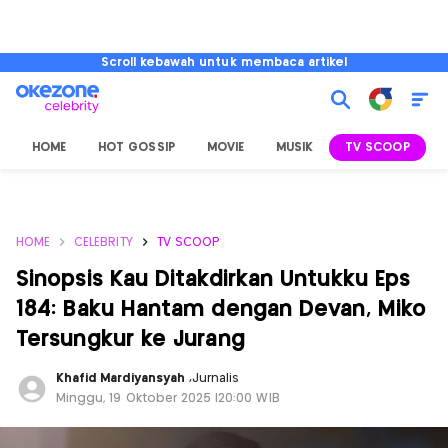
Scroll kebawah untuk membaca artikel
HOME
HOT GOSSIP
MOVIE
MUSIK
TV SCOOP
L
HOME
CELEBRITY
TV SCOOP
Sinopsis Kau Ditakdirkan Untukku Eps
184: Baku Hantam dengan Devan, Miko
Tersungkur ke Jurang
Khafid Mardiyansyah
,
Jurnalis
Minggu, 19 Oktober 2025 |20:00 WIB