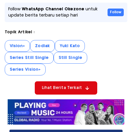
Follow
WhatsApp Channel Okezone
untuk
Follow
update berita terbaru setiap hari
Topik Artikel :
Vision+
Zodiak
Yuki Kato
Series Still Single
Still Single
Series Vision+
Lihat Berita Terkait