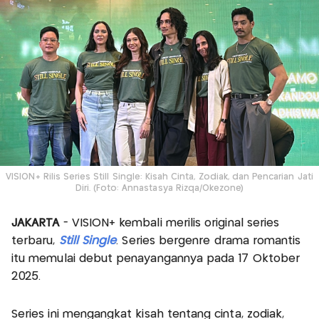
VISION+ Rilis Series Still Single: Kisah Cinta, Zodiak, dan Pencarian Jati
Diri. (Foto: Annastasya Rizqa/Okezone)
JAKARTA
- VISION+ kembali merilis original series
terbaru,
Still Single
. Series bergenre drama romantis
itu memulai debut penayangannya pada 17 Oktober
2025.
Series ini mengangkat kisah tentang cinta, zodiak,