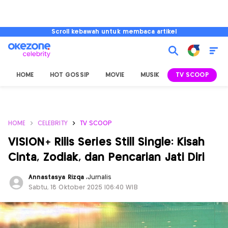
Scroll kebawah untuk membaca artikel
HOME
HOT GOSSIP
MOVIE
MUSIK
TV SCOOP
L
HOME
CELEBRITY
TV SCOOP
VISION+ Rilis Series Still Single: Kisah
Cinta, Zodiak, dan Pencarian Jati Diri
Annastasya Rizqa
,
Jurnalis
Sabtu, 18 Oktober 2025 |06:40 WIB