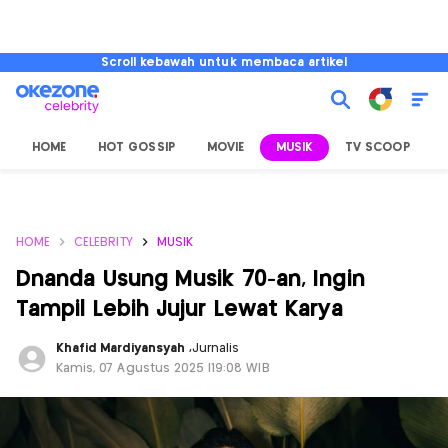
Scroll kebawah untuk membaca artikel
HOME
HOT GOSSIP
MOVIE
MUSIK
TV SCOOP
L
HOME
CELEBRITY
MUSIK
Dnanda Usung Musik 70-an, Ingin
Tampil Lebih Jujur Lewat Karya
Khafid Mardiyansyah
,
Jurnalis
Kamis, 07 Agustus 2025 |19:08 WIB