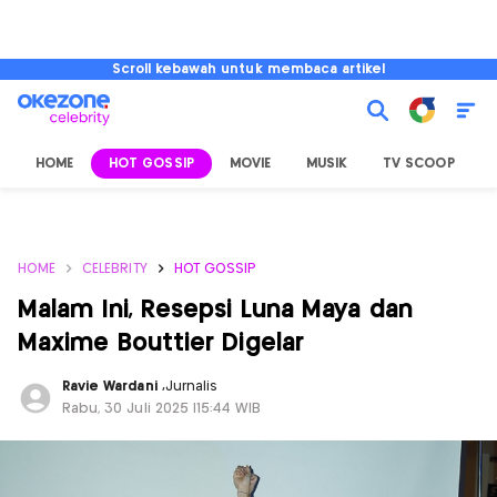
Scroll kebawah untuk membaca artikel
HOME
HOT GOSSIP
MOVIE
MUSIK
TV SCOOP
L
HOME
CELEBRITY
HOT GOSSIP
Malam Ini, Resepsi Luna Maya dan
Maxime Bouttier Digelar
Ravie Wardani
,
Jurnalis
Rabu, 30 Juli 2025 |15:44 WIB