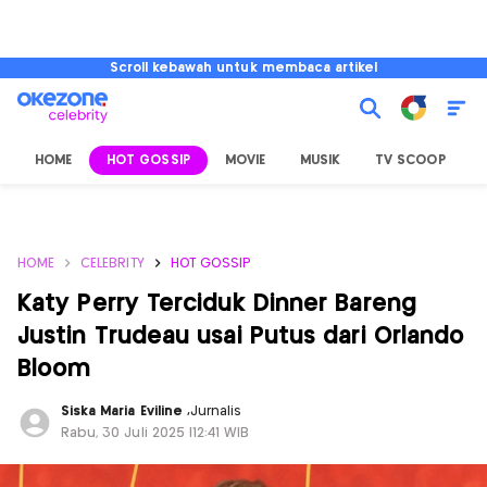
Scroll kebawah untuk membaca artikel
HOME
HOT GOSSIP
MOVIE
MUSIK
TV SCOOP
L
HOME
CELEBRITY
HOT GOSSIP
Katy Perry Terciduk Dinner Bareng
Justin Trudeau usai Putus dari Orlando
Bloom
Siska Maria Eviline
,
Jurnalis
Rabu, 30 Juli 2025 |12:41 WIB