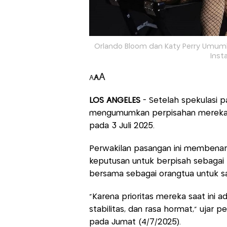
Orlando Bloom dan Katy Perry Umumka
Inst
A
A
A
LOS ANGELES
- Setelah spekulasi p
mengumumkan perpisahan mereka le
pada 3 Juli 2025.
Perwakilan pasangan ini membena
keputusan untuk berpisah sebaga
bersama sebagai orangtua untuk s
“Karena prioritas mereka saat ini 
stabilitas, dan rasa hormat,” ujar 
pada Jumat (4/7/2025).