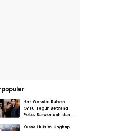
rpopuler
Hot Gossip: Ruben
Onsu Tegur Betrand
Peto, Sarwendah dan
Gio Tak Lagi Umbar
Kuasa Hukum Ungkap
Kemesraan