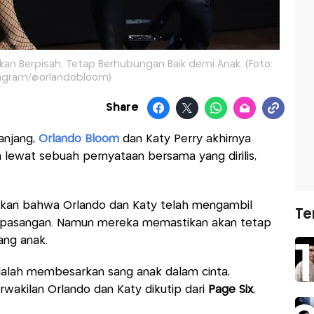
n Berpisah, Tetap Berhubungan Baik demi Anak. (Foto:
agram/@orlandobloom)
Share
anjang,
Orlando Bloom
dan Katy Perry akhirnya
wat sebuah pernyataan bersama yang dirilis,
rkan bahwa Orlando dan Katy telah mengambil
Te
i pasangan. Namun mereka memastikan akan tetap
ang anak.
adalah membesarkan sang anak dalam cinta,
perwakilan Orlando dan Katy dikutip dari
Page Six
,