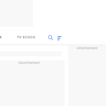
K
TV SCOOP
LIRIK
K-POP
IND
Advertisement
Advertisement