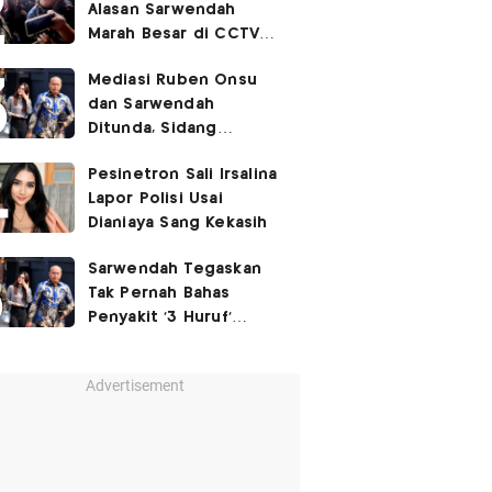
Alasan Sarwendah
Marah Besar di CCTV
yang Viral, Buntut
Mediasi Ruben Onsu
Kecewa Mendalam
dan Sarwendah
Ditunda, Sidang
Berlanjut Minggu Depan
Pesinetron Sali Irsalina
Lapor Polisi Usai
Dianiaya Sang Kekasih
Sarwendah Tegaskan
Tak Pernah Bahas
Penyakit '3 Huruf'
Ruben Onsu
Advertisement