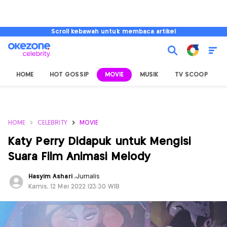
Scroll kebawah untuk membaca artikel
HOME
HOT GOSSIP
MOVIE
MUSIK
TV SCOOP
L
HOME
CELEBRITY
MOVIE
Katy Perry Didapuk untuk Mengisi
Suara Film Animasi Melody
Hasyim Ashari
,
Jurnalis
Kamis, 12 Mei 2022 |23:30 WIB