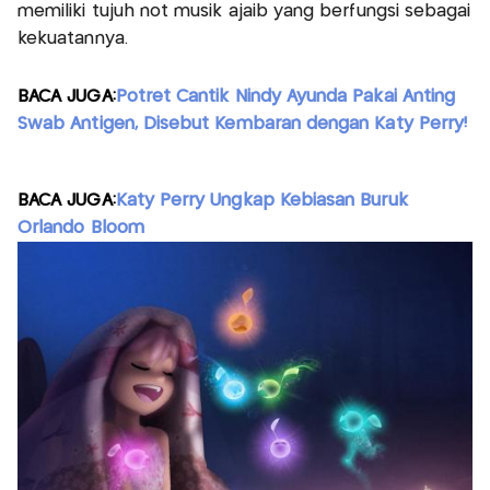
memiliki tujuh not musik ajaib yang berfungsi sebagai
kekuatannya.
BACA JUGA:
Potret Cantik Nindy Ayunda Pakai Anting
Swab Antigen, Disebut Kembaran dengan Katy Perry!
BACA JUGA:
Katy Perry Ungkap Kebiasan Buruk
Orlando Bloom