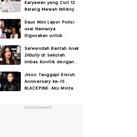
Karyawan yang Curi 12
Barang Mewah Miliknya
Senilai Rp570 Juta
Daus Mini Lapor Polisi
usai Namanya
Digunakan untuk
Menyebarkan Konten
Sarwendah Bantah Anak
SARA
Dibully
di Sekolah
Imbas Konflik dengan
Ruben Onsu
Jisoo Tanggapi Kisruh
Anniversary ke-10
BLACKPINK: Aku Minta
Maaf Bikin BLINK
Kecewa
Advertisement