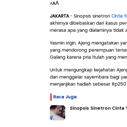
A
A
A
JAKARTA
- Sinopsis sinetron
Cinta 
akhirnya dibebaskan dari kasus pe
merasa apa yang dialaminya tidak ad
Yasmin ingin, Ajeng mengatakan ya
yang mendorong perempuan terseb
Galang karena pria itulah yang menj
Untuk mengungkap kejahatan Ajeng
dan menggelar sayembara bagi ya
menjanjikan hadiah sebesar Rp250 
Baca Juga:
Sinopsis Sinetron Cinta