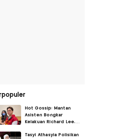
rpopuler
Hot Gossip: Mantan
Asisten Bongkar
Kelakuan Richard Lee,
Fangfang Polisikan Adik
Tasyi Athasyia Polisikan
Vicky Prasetyo