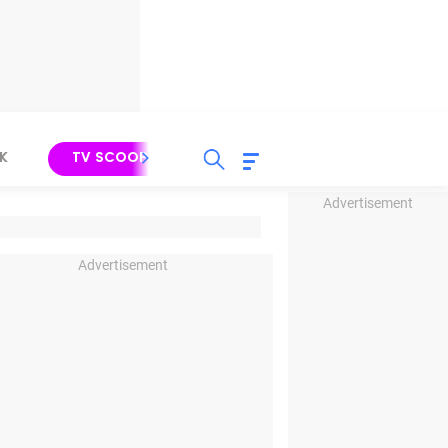
K
TV SCOOP
LIRIK
K-POP
IND
Advertisement
Advertisement