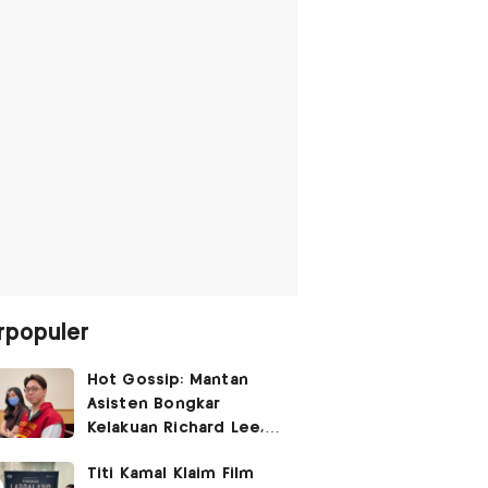
rpopuler
Hot Gossip: Mantan
Asisten Bongkar
Kelakuan Richard Lee,
Fangfang Polisikan Adik
Titi Kamal Klaim Film
Vicky Prasetyo