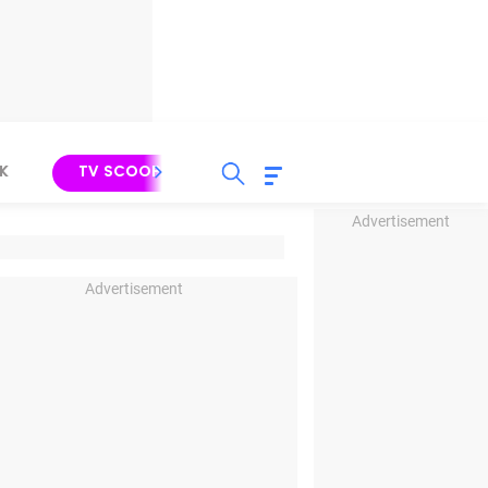
K
TV SCOOP
LIRIK
K-POP
IND
Advertisement
Advertisement