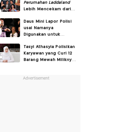
Perumahan Laddaland
Lebih Mencekam dari
Versi Thailand
Daus Mini Lapor Polisi
usai Namanya
Digunakan untuk
Menyebarkan Konten
Tasyi Athasyia Polisikan
SARA
Karyawan yang Curi 12
Barang Mewah Miliknya
Senilai Rp570 Juta
Advertisement