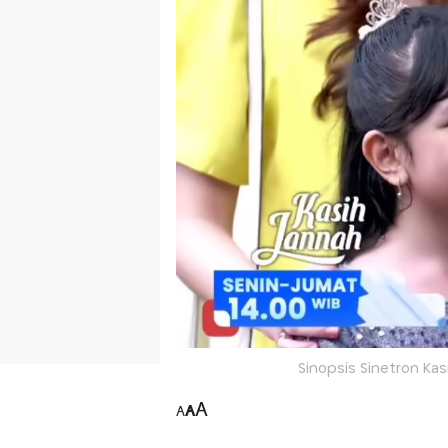
Sinopsis Sinetron Kas
A
A
A